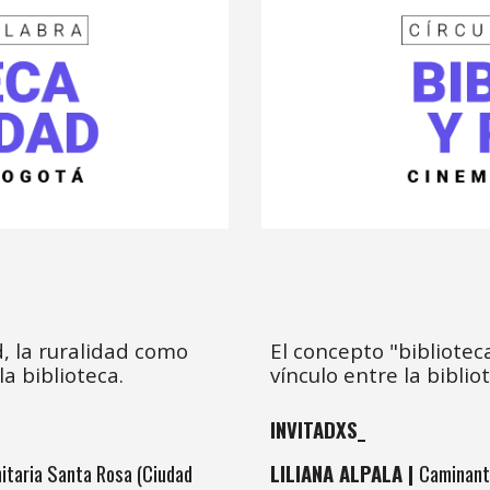
El concepto "biblioteca
d, la ruralidad como
vínculo
entre l
a
biblio
la biblioteca.
INVITADXS_
LILIANA ALPALA |
Caminante
itaria Santa Rosa (Ciudad