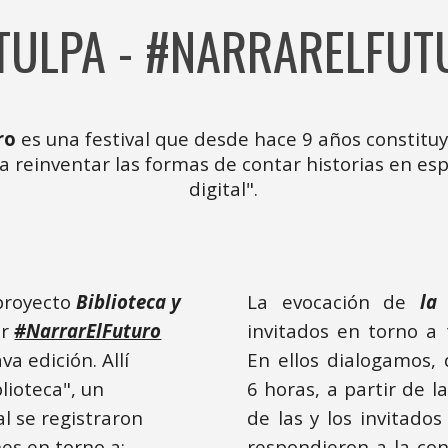
 TULPA - #NARRARELFUT
ro
es una festival que desde hace 9 años constitu
 reinventar las formas de contar historias
en esp
digital".
 proyecto
Biblioteca y
La evocación de
la
or
#NarrarElFuturo
invitados en torno a t
a edición. Allí
En ellos dialogamos
lioteca", un
6 horas, a partir de l
al se registraron
de las y los invitado
es en torno a:
respondieron a la con