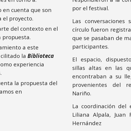
por el festival.
 en cuenta que son
a el proyecto.
Las conversaciones 
rte del contexto en el
círculo fueron registr
a propuesta.
que se pasaban de ma
participantes.
amiento a este
cilitado la
Biblioteca
El espacio, dispuest
omo experiencia
sillas altas en las q
.
encontraban a su lleg
enta la propuesta del
provenientes del 
lamos en
Nariño.
La coordinación del 
Liliana Alpala, Juan
Hernández